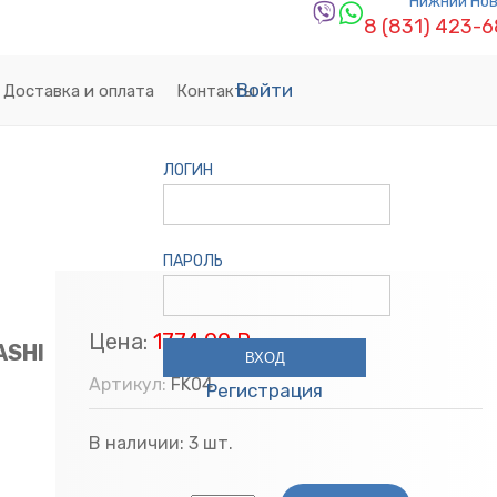
Нижний Но
8 (831) 423-
Войти
Доставка и оплата
Контакты
ЛОГИН
ПАРОЛЬ
Цена:
1774.00 Р
ASHI
Артикул:
FK04
Регистрация
В наличии:
3
шт.