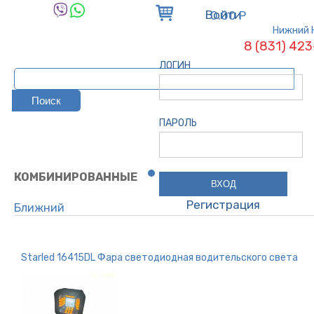
Войти
0.00 Р
Нижний 
8 (831) 42
ЛОГИН
ПАРОЛЬ
КОМБИНИРОВАННЫЕ
Регистрация
Ближний
Дальний
Сопутствующие
Starled 16415DL Фара светодиодная водительского света
Комбинированные