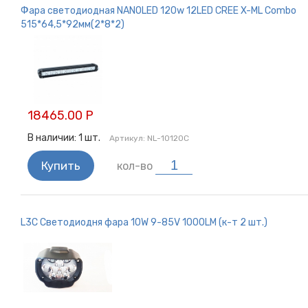
Фара светодиодная NANOLED 120w 12LED CREE X-ML Combo
515*64,5*92мм(2*8*2)
18465.00 Р
В наличии:
1
шт.
Артикул:
NL-10120C
Купить
кол-во
L3C Светодиодня фара 10W 9-85V 1000LM (к-т 2 шт.)