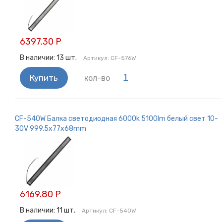
6397.30 Р
В наличии:
13
шт.
Артикул:
CF-576W
Купить
кол-во
CF-540W Балка светодиодная 6000k 5100lm белый свет 10-
30V 999.5x77x68mm
6169.80 Р
В наличии:
11
шт.
Артикул:
CF-540W