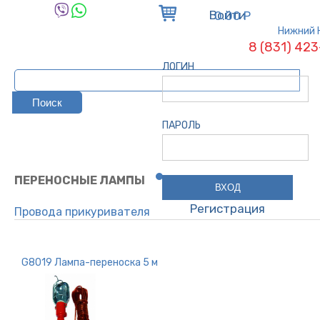
Войти
0.00 Р
Нижний 
8 (831) 42
ЛОГИН
ПАРОЛЬ
ПЕРЕНОСНЫЕ ЛАМПЫ
Регистрация
Провода прикуривателя
Сигнал звуковой
Предохранители
G8019 Лампа-переноска 5 м
Патроны / колпачки
Колодки / реле
Зарядное устройство для авто