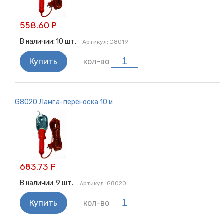
Кабель / клемма
Хомуты
558.60 Р
Преобразователи напряжения
Кнопки
В наличии:
10
шт.
Артикул:
G8019
Мультиметр / Манометр
Купить
кол-во
Термоусадочные трубки
Камера заднего вида
Автомобильные антенны
G8020 Лампа-переноска 10 м
Переносные лампы
Электрика
683.73 Р
В наличии:
9
шт.
Артикул:
G8020
Купить
кол-во