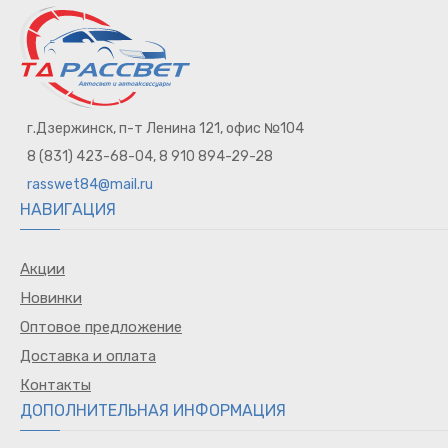
для телефона
Очки водителя
Ароматизаторы
Наклейки на авто
Жилет
г.Дзержинск, п-т Ленина 121, офис №104
Прочее
Брызговики
8 (831) 423-68-04, 8 910 894-29-28
Горелка газовая
rasswet84@mail.ru
Держатель для телефона
НАВИГАЦИЯ
Органайзеры
Пленка тонировочная
Акции
Знак TAXI
Новинки
Зеркало
Оптовое предложение
Заглушка ремня безопасности
Доставка и оплата
Воронка / Съемник
Контакты
Насадки на глушитель
ДОПОЛНИТЕЛЬНАЯ ИНФОРМАЦИЯ
Авто обложки
Сумки водителя