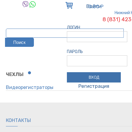
Войти
0.00 Р
Нижний 
8 (831) 42
ЛОГИН
ПАРОЛЬ
ЧЕХЛЫ
Регистрация
Видеорегистраторы
Парктроники
Антирадары
Трос буксировочный
Компрессор / вентиль
КОНТАКТЫ
Разветвитель / зарядное устройство