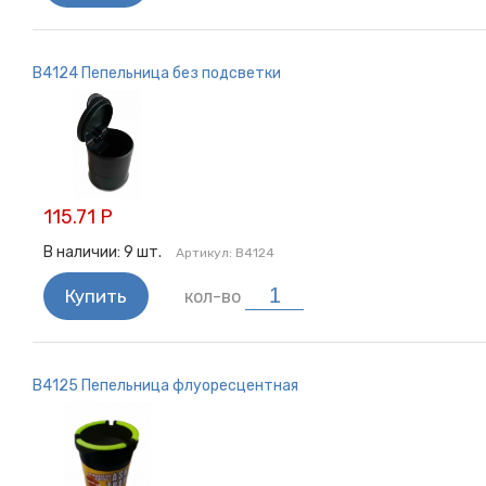
Ножи
Рамка для номерного знака
B4124 Пепельница без подсветки
Перчатки
Фонари
Огнетушитель
Скотч
Водосгон
115.71 Р
Канистры
Губа на бампер
В наличии:
9
шт.
Артикул:
B4124
Бачок-опрыскиватель
Купить
кол-во
Аварийный знак
Чехлы
Пепельницы
B4125 Пепельница флуоресцентная
Сетевое зарядное устройство
Для прицепа
Накладки на руль