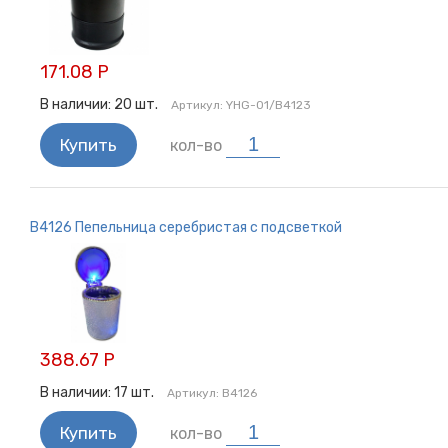
для телефона
Очки водителя
Ароматизаторы
171.08 Р
Наклейки на авто
Жилет
В наличии:
20
шт.
Артикул:
YHG-01/В4123
Прочее
Купить
кол-во
Брызговики
Горелка газовая
Держатель для телефона
B4126 Пепельница серебристая с подсветкой
Органайзеры
Пленка тонировочная
Знак TAXI
Зеркало
Заглушка ремня безопасности
388.67 Р
Воронка / Съемник
Насадки на глушитель
В наличии:
17
шт.
Артикул:
B4126
Авто обложки
Купить
кол-во
Сумки водителя