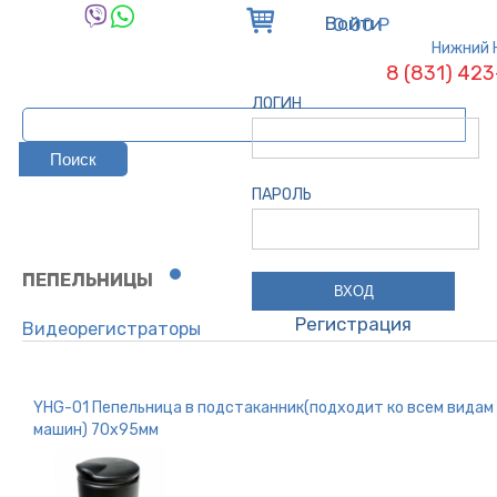
Войти
0.00 Р
Нижний 
8 (831) 42
ЛОГИН
ПАРОЛЬ
ПЕПЕЛЬНИЦЫ
Регистрация
Видеорегистраторы
Парктроники
Антирадары
YHG-01 Пепельница в подстаканник(подходит ко всем видам
Трос буксировочный
машин) 70х95мм
Компрессор / вентиль
Разветвитель / зарядное устройство