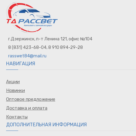
для телефона
Очки водителя
Ароматизаторы
Наклейки на авто
Жилет
г.Дзержинск, п-т Ленина 121, офис №104
Прочее
Брызговики
8 (831) 423-68-04, 8 910 894-29-28
Горелка газовая
rasswet84@mail.ru
Держатель для телефона
НАВИГАЦИЯ
Органайзеры
Пленка тонировочная
Акции
Знак TAXI
Новинки
Зеркало
Оптовое предложение
Заглушка ремня безопасности
Доставка и оплата
Воронка / Съемник
Контакты
Насадки на глушитель
ДОПОЛНИТЕЛЬНАЯ ИНФОРМАЦИЯ
Авто обложки
Сумки водителя