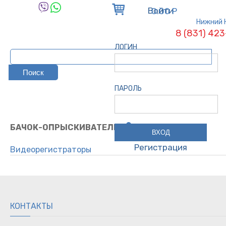
Войти
0.00 Р
Нижний 
8 (831) 42
ЛОГИН
ПАРОЛЬ
БАЧОК-ОПРЫСКИВАТЕЛЬ
Регистрация
Видеорегистраторы
Парктроники
Антирадары
Трос буксировочный
Компрессор / вентиль
КОНТАКТЫ
Разветвитель / зарядное устройство