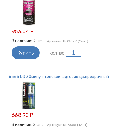
953.04 Р
В наличии:
2
шт.
Артикул:
HG9029 (12шт)
Купить
кол-во
6565 DD 30минутн.эпокси-адгезив цв.прозрачный
668.90 Р
В наличии:
2
шт.
Артикул:
DD6565 (12шт)