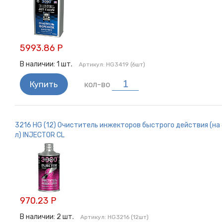
5993.86 Р
В наличии:
1
шт.
Артикул:
HG3419 (6шт)
Купить
кол-во
3216 HG (12) Очиститель инжекторов быстрого действия (на
л) INJECTOR CL
970.23 Р
В наличии:
2
шт.
Артикул:
HG3216 (12шт)