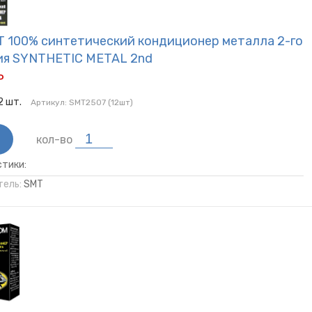
, Губки
химия
Смазки
T 100% cинтетический кондиционер металла 2-го
ия SYNTHETIC METAL 2nd
Р
2
шт.
Артикул:
SMT2507 (12шт)
кол-во
тики:
ель:
SMT