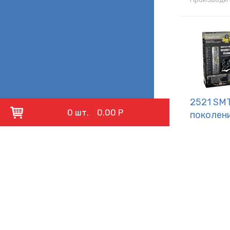
2521 SM
0 шт.
0.00 Р
поколен
4470.82
В наличии:
Купить
Характерис
Производит
ФИЛЬТР
Производитель