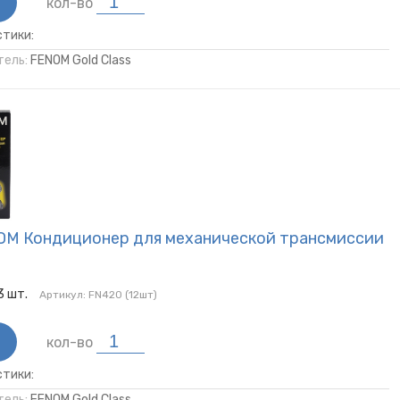
кол-во
тики:
ель:
FENOM Gold Class
OM Кондиционер для механической трансмиссии
3
шт.
Артикул:
FN420 (12шт)
кол-во
тики:
ель:
FENOM Gold Class