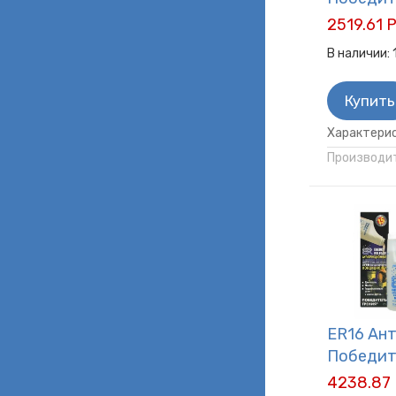
2519.61 
В наличии:
Купить
Характерис
Производит
ER16 Ан
Победит
4238.87