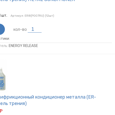
Р
1
шт.
Артикул:
ER8(P007RU) (12шт)
кол-во
тики:
ель:
ENERGY RELEASE
тифрикционный кондиционер металла (ER-
ель трения)
 Р