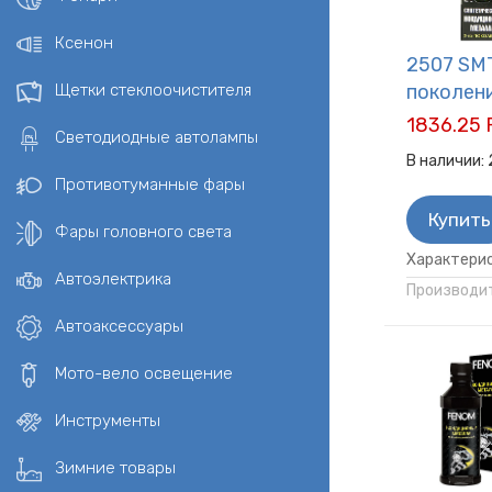
Реставраторы
Зимняя авто
Ксенон
2507 SM
Щетки стеклоочистителя
поколен
1836.25 
Светодиодные автолампы
В наличии:
Противотуманные фары
Купить
Фары головного света
Характерис
Автоэлектрика
Производит
Автоаксессуары
Мото-вело освещение
Инструменты
Зимние товары