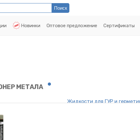
ции
Новинки
Оптовое предложение
Сертификаты
ОНЕР МЕТАЛА
Жидкости для ГУР и гермети
Клей и адгезив
вигателю
Антипроколы и герметики ш
 метала
Цетан-октан корректоры
ампуни, Полироли,
Очистители