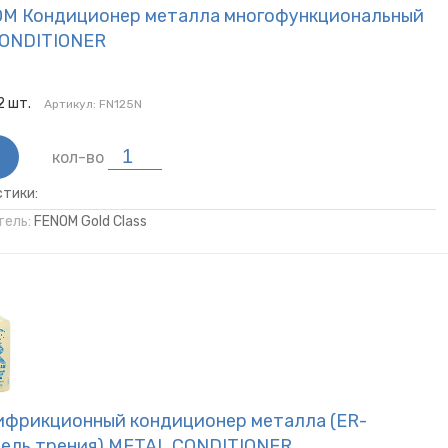
OM Кондиционер металла многофункциональный
ONDITIONER
2
шт.
Артикул:
FN125N
кол-во
тики:
ель:
FENOM Gold Class
ифрикционный кондиционер металла (ER-
ель трения) METAL CONDITIONER