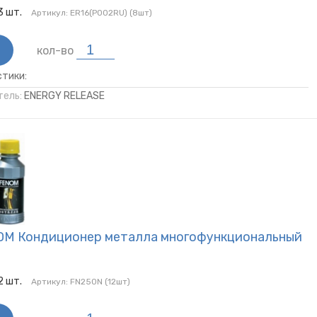
3
шт.
Артикул:
ER16(P002RU) (8шт)
кол-во
тики:
ель:
ENERGY RELEASE
OM Кондиционер металла многофункциональный
2
шт.
Артикул:
FN250N (12шт)