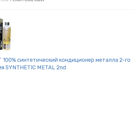
T 100% cинтетический кондиционер металла 2-го
ия SYNTHETIC METAL 2nd
 Р
2
шт.
Артикул:
SMT2521 (12шт)
кол-во
тики:
ель:
SMT