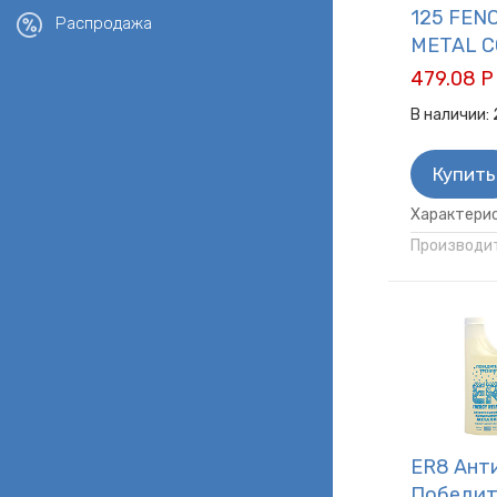
125 FEN
Распродажа
METAL C
479.08 Р
В наличии:
Купить
Характерис
Производит
ER8 Ант
Победит