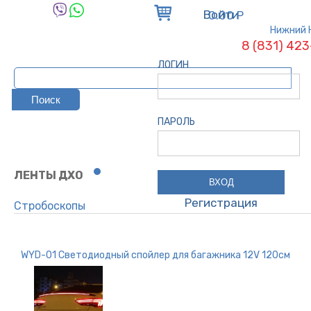
Войти
0.00 Р
Нижний 
8 (831) 42
ЛОГИН
ПАРОЛЬ
ЛЕНТЫ ДХО
Регистрация
Стробоскопы
Ленты ДХО
Сопутсвующие
WYD-01 Светодиодный спойлер для багажника 12V 120см