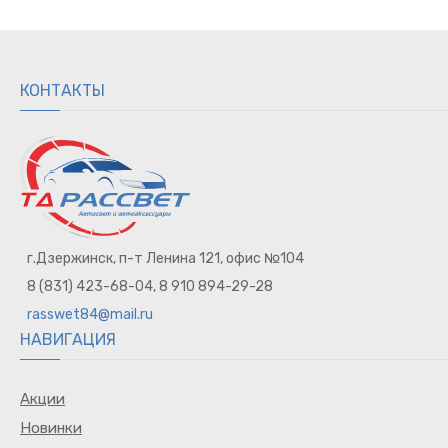
Монтаж ксенона
Би-ксеноновые лампы
Би-линзы
Монтаж би-линз
КОНТАКТЫ
Блоки розжига
Штатные блоки розжига
Штатные ксеноновые лампы
МОТО ксенон
Ксенон заднего хода
г.Дзержинск, п-т Ленина 121, офис №104
8 (831) 423-68-04, 8 910 894-29-28
rasswet84@mail.ru
НАВИГАЦИЯ
Акции
Новинки