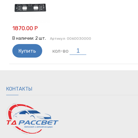
Кабель / клемма
Хомуты
Преобразователи напряжения
Кнопки
1870.00 Р
Мультиметр / Манометр
В наличии:
2
шт.
Артикул:
0060030000
Термоусадочные трубки
Камера заднего вида
Купить
кол-во
Автомобильные антенны
Переносные лампы
Электрика
КОНТАКТЫ