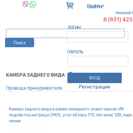
Войти
0.00 Р
Нижний 
8 (831) 42
ЛОГИН
ПАРОЛЬ
КАМЕРА ЗАДНЕГО ВИДА
Регистрация
Провода прикуривателя
Сигнал звуковой
Предохранители
Камера заднего вида в рамке номерного знака черная, ИК
Патроны / колпачки
подсветка матрица CMOS, угол обзора 170, питание 12В, парк
Колодки / реле
линии
Зарядное устройство для авто