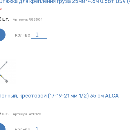
тяжка для крепления груза 25мм*4,6м 0,68т DSV (
Р
5
шт.
Артикул:
R88504
кол-во
онный, крестовой (17-19-21 мм 1/2) 35 см ALCA
Р
5
шт.
Артикул:
420120
кол-во