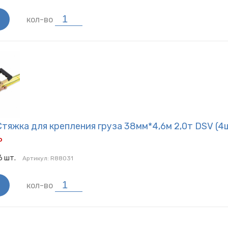
кол-во
тяжка для крепления груза 38мм*4,6м 2,0т DSV (4ш
Р
6
шт.
Артикул:
R88031
кол-во