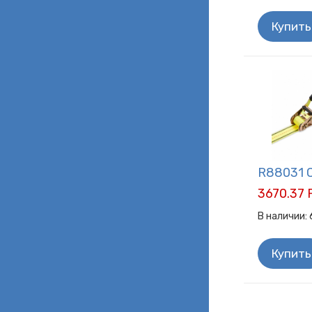
Купить
R88031 С
3670.37 
В наличии:
Купить