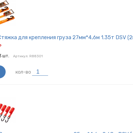
тяжка для крепления груза 27мм*4,6м 1.35т DSV (2
Р
3
шт.
Артикул:
R88301
кол-во