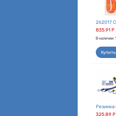
262017 С
835.91 Р
В наличии:
Купить
Резинка-
325.89 Р