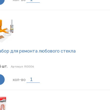
абор для ремонта любового стекла
6
шт.
Артикул:
R0006
кол-во