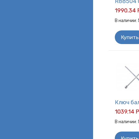
R88504 С
1990.34 
В наличии:
Купить
Ключ бал
1039.14 
В наличии:
Купить