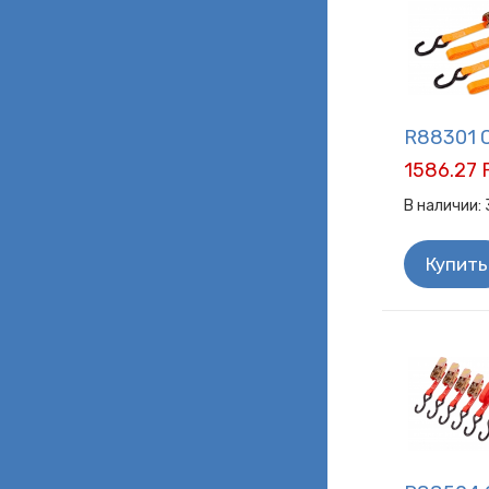
R88301 С
1586.27 
В наличии:
Купить