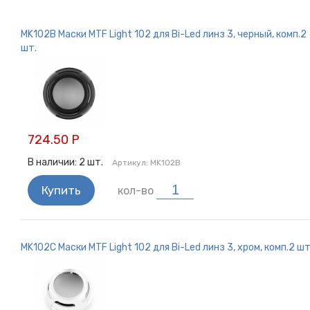
Монтаж ксенона
Би-ксеноновые лампы
MK102B Маски MTF Light 102 для Bi-Led линз 3, черный, комп.2
Би-линзы
шт.
Монтаж би-линз
Блоки розжига
Штатные блоки розжига
Штатные ксеноновые лампы
МОТО ксенон
724.50 Р
Ксенон заднего хода
В наличии:
2
шт.
Артикул:
MK102B
Купить
кол-во
MK102C Маски MTF Light 102 для Bi-Led линз 3, хром, комп.2 шт