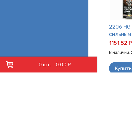
2206 HG 
сильным
1151.82 Р
В наличии:
0 шт.
0.00 Р
Купить
Характерис
Производит
ФИЛЬТР
Производитель