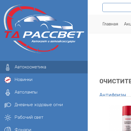
Главная
Ак
Автокосметика
Новинки
ОЧИСТИТ
Автолампы
Антифризы
Герметики
Дневные ходовые огни
Присадки к д
Рабочий свет
Кондиционер
Химчистка, Ш
Фонари