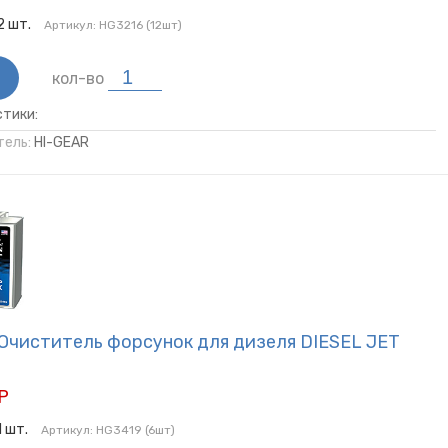
2
шт.
Артикул:
HG3216 (12шт)
кол-во
тики:
ель:
HI-GEAR
 Очиститель форсунок для дизеля DIESEL JET
Р
1
шт.
Артикул:
HG3419 (6шт)