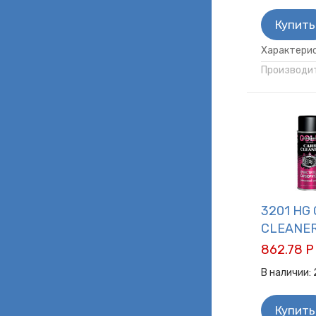
Купить
Характерис
Производит
3201 HG
CLEANE
862.78 Р
В наличии:
Купить