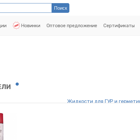
ции
Новинки
Оптовое предложение
Сертификаты
ЕЛИ
Жидкости для ГУР и гермети
Клей и адгезив
вигателю
Антипроколы и герметики ш
 метала
Цетан-октан корректоры
ампуни, Полироли,
Очистители