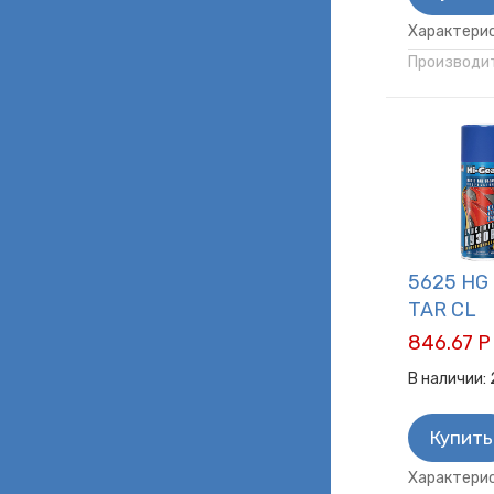
Характерис
Производит
5625 HG
TAR CL
846.67 Р
В наличии:
Купить
Характерис