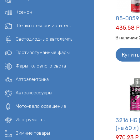
Реставраторы
Зимняя авто
Ксенон
85-0059
Щетки стеклоочистителя
435.58 Р
В наличии:
Светодиодные автолампы
Противотуманные фары
Купить
Фары головного света
Автоэлектрика
Автоаксессуары
Мото-вело освещение
Инструменты
3216 HG 
(на 60 л
Зимние товары
970.23 Р