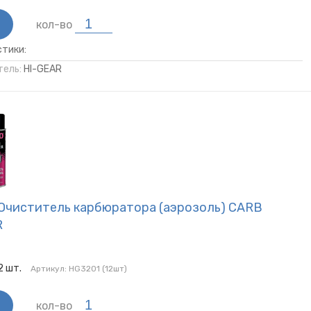
кол-во
тики:
ель:
HI-GEAR
 Очиститель карбюратора (аэрозоль) CARB
R
2
шт.
Артикул:
HG3201 (12шт)
кол-во