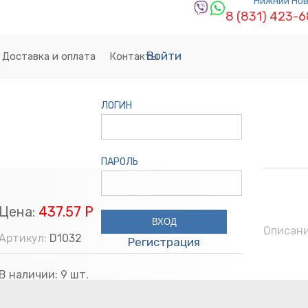
Нижний Но
8 (831) 423-
Войти
Доставка и оплата
Контакты
ЛОГИН
ПАРОЛЬ
Цена:
437.57 Р
Описан
Артикул:
D1032
Регистрация
В наличии:
9
шт.