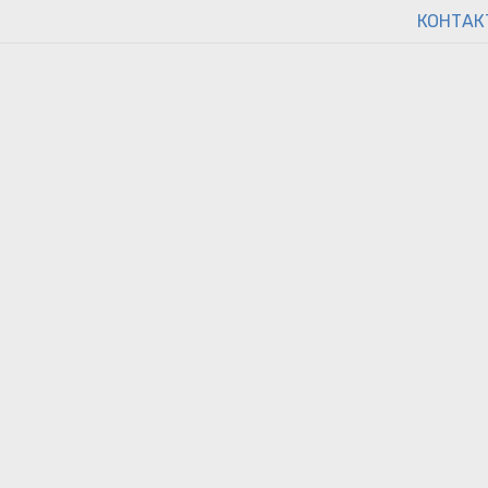
Количество:
КОНТАК
Нашли ошибку?
Нашли ошибку?
Ссылка на страницу
Название товара
Опишите ошибку